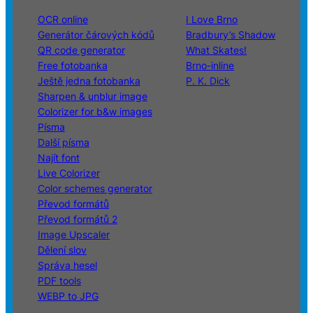
OCR online
I Love Brno
Generátor čárových kódů
Bradbury’s Shadow
QR code generator
What Skates!
Free fotobanka
Brno-inline
Ještě jedna fotobanka
P. K. Dick
Sharpen & unblur image
Colorizer for b&w images
Písma
Další písma
Najít font
Live Colorizer
Color schemes generator
Převod formátů
Převod formátů 2
Image Upscaler
Dělení slov
Správa hesel
PDF tools
WEBP to JPG