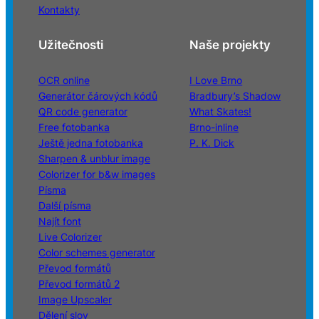
Kontakty
Užitečnosti
Naše projekty
OCR online
I Love Brno
Generátor čárových kódů
Bradbury’s Shadow
QR code generator
What Skates!
Free fotobanka
Brno-inline
Ještě jedna fotobanka
P. K. Dick
Sharpen & unblur image
Colorizer for b&w images
Písma
Další písma
Najít font
Live Colorizer
Color schemes generator
Převod formátů
Převod formátů 2
Image Upscaler
Dělení slov