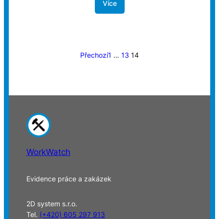
Více
Přechozí
1
…
13
14
WorkWatch
Evidence práce a zakázek
2D system s.r.o.
Tel.
(+420) 605 297 913