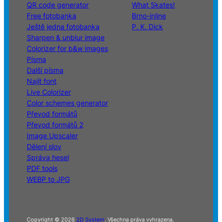
QR code generator
What Skates!
Free fotobanka
Brno-inline
Ještě jedna fotobanka
P. K. Dick
Sharpen & unblur image
Colorizer for b&w images
Písma
Další písma
Najít font
Live Colorizer
Color schemes generator
Převod formátů
Převod formátů 2
Image Upscaler
Dělení slov
Správa hesel
PDF tools
WEBP to JPG
Copyright © 2026
2D System
. Všechna práva vyhrazena.