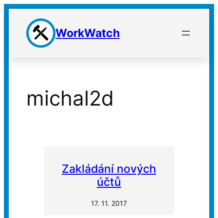
Přeskočit
na
WorkWatch
obsah
michal2d
Zakládání nových
účtů
17. 11. 2017