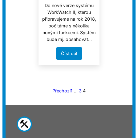
Do nové verze systému
WorkWatch II, kterou
připravujeme na rok 2018,
počítáme s několika
novými funkcemi. Systém
bude mj. obsahovat…
Číst dál
Přechozí
1
…
3
4