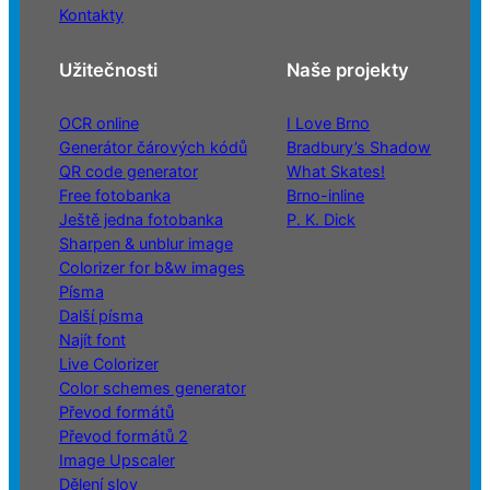
Kontakty
Užitečnosti
Naše projekty
OCR online
I Love Brno
Generátor čárových kódů
Bradbury’s Shadow
QR code generator
What Skates!
Free fotobanka
Brno-inline
Ještě jedna fotobanka
P. K. Dick
Sharpen & unblur image
Colorizer for b&w images
Písma
Další písma
Najít font
Live Colorizer
Color schemes generator
Převod formátů
Převod formátů 2
Image Upscaler
Dělení slov